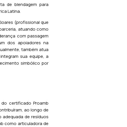
anta de blendagem para
ca Latina.
Soares (profissional que
parceria, atuando como
(liderança com passagem
i um dos apoiadores na
tualmente, também atua
integram sua equipe, a
cimento simbólico por
do certificado Proamb
ntribuíram, ao longo de
ão adequada de resíduos
mb como articuladora de