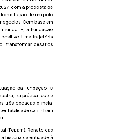
m 2027, com a proposta de
na formatação de um polo
e negócios. Com base em
o mundo” –, a Fundação
ositivo. Uma trajetória
o: transformar desafios
atuação da Fundação. O
ostra, na prática, que é
as três décadas e meia,
ustentabilidade caminham
u.
tal (Fepam), Renato das
a história da entidade à