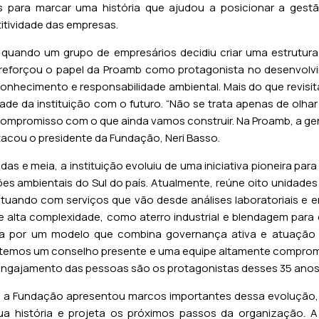
s para marcar uma história que ajudou a posicionar a gest
itividade das empresas.
uando um grupo de empresários decidiu criar uma estrutura
 reforçou o papel da Proamb como protagonista no desenvolv
nhecimento e responsabilidade ambiental. Mais do que revisit
dade da instituição com o futuro. “Não se trata apenas de olhar
ompromisso com o que ainda vamos construir. Na Proamb, a gen
stacou o presidente da Fundação, Neri Basso.
s e meia, a instituição evoluiu de uma iniciativa pioneira pa
s ambientais do Sul do país. Atualmente, reúne oito unidades 
atuando com serviços que vão desde análises laboratoriais e e
de alta complexidade, como aterro industrial e blendagem par
ada por um modelo que combina governança ativa e atuação t
 temos um conselho presente e uma equipe altamente comprom
 engajamento das pessoas são os protagonistas desses 35 anos”
 a Fundação apresentou marcos importantes dessa evolução
ua história e projeta os próximos passos da organização. 