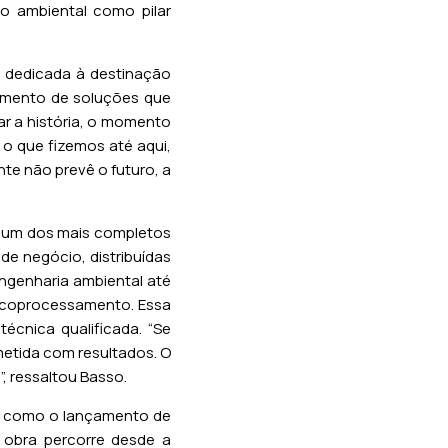
ão ambiental como pilar
 dedicada à destinação
imento de soluções que
ar a história, o momento
 o que fizemos até aqui,
te não prevê o futuro, a
ra um dos mais completos
de negócio, distribuídas
ngenharia ambiental até
a coprocessamento. Essa
écnica qualificada. “Se
etida com resultados. O
, ressaltou Basso.
, como o lançamento de
A obra percorre desde a