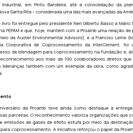
 industrial, em Pinto Bandeira, até a consolidação da pl
va Santa Rita – considerada uma das mais avançadas da Améri
ivro foi entregue pelo presidente Neri Gilberto Basso a Mário 
 na FEPAM e que, hoje, mantém com a Proamb uma relação de 
meio da Auster Environmental Advisors), e a Franciso Leme 
toria Corporativa de Coprocessamento da InterCement, fo
esso de blendagem para coprocessamento na Fundação e, a
econhecimento aos mais de 100 colaboradores diretos que 
s lideranças também com um exemplar da obra, como agrade
a.
mento
ersário da Proamb teve ainda como destaque a entrega 
as parceiras. O reconhecimento valoriza organizações que co
e emissões de gases de efeito estufa por meio da destinaç
m para coprocessamento. A iniciativa reforçou o papel da Proa