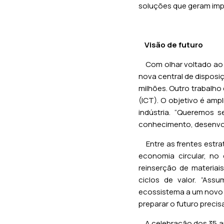
soluções que geram imp
Visão de futuro
Com olhar voltado ao f
nova central de disposi
milhões. Outro trabalho
(ICT). O objetivo é amp
indústria. “Queremos
conhecimento, desenvolv
Entre as frentes estr
economia circular, no
reinserção de materia
ciclos de valor. “As
ecossistema a um novo 
preparar o futuro precis
A celebração dos 35 an