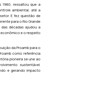
s 1980, ressaltou que a
ntrole ambiental, até a
setor. E fez questão de
erente para o Rio Grande
go das décadas ajudou a
o econômico e o respeito
ibuição da Proamb para o
 Proamb como referência
ória pioneira se une ao
olvimento sustentável.
uindo e gerando impacto