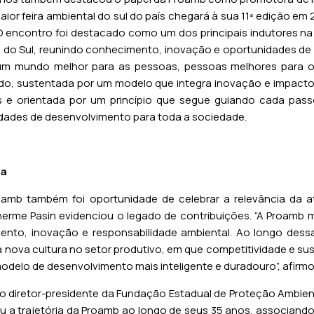
aior feira ambiental do sul do país chegará à sua 11ª edição e
. O encontro foi destacado como um dos principais indutores 
e do Sul, reunindo conhecimento, inovação e oportunidades d
“um mundo melhor para as pessoas, pessoas melhores para 
, sustentada por um modelo que integra inovação e impacto p
 e orientada por um princípio que segue guiando cada pass
dades de desenvolvimento para toda a sociedade.
da
mb também foi oportunidade de celebrar a relevância da 
erme Pasin evidenciou o legado de contribuições. “A Proamb m
imento, inovação e responsabilidade ambiental. Ao longo dess
 nova cultura no setor produtivo, em que competitividade e s
odelo de desenvolvimento mais inteligente e duradouro”, afirmo
iretor-presidente da Fundação Estadual de Proteção Ambien
u a trajetória da Proamb ao longo de seus 35 anos, associando 