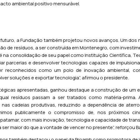
acto ambiental positivo mensurável.
uturo, a Fundação também projetou novos avanços. Um dos ma
ção de resíduos, a ser construída em Montenegro, com investi
 é na consolidação de seu papel como Instituição Científica, T
liar parcerias e desenvolver tecnologias capazes de impulsio
 ser reconhecidos como um polo de inovação ambiental, co
er soluções e exportar tecnologia”, afirmou o presidente.
atégicas apresentadas, ganhou destaque a construção de um 
 qual resíduos passam a ser tratados como matéria-prima. 
is nas cadeias produtivas, reduzindo a dependência de ater
sumimos publicamente o compromisso de, nos próximos cin
patamar, com mais inovação, tecnologia e capacidade de tran
a ser maior do que a vontade de vencer no presente”, reforçou B
os também destacou o papel da Proamb como promotora de ini