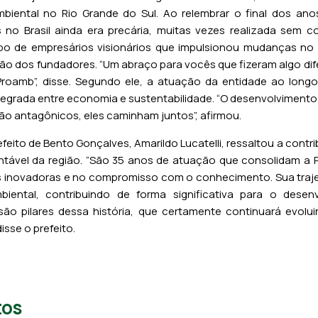
iental no Rio Grande do Sul. Ao relembrar o final dos ano
 no Brasil ainda era precária, muitas vezes realizada sem co
o de empresários visionários que impulsionou mudanças no 
ão dos fundadores. “Um abraço para vocês que fizeram algo dif
a Proamb”, disse. Segundo ele, a atuação da entidade ao lon
tegrada entre economia e sustentabilidade. “O desenvolviment
o antagônicos, eles caminham juntos”, afirmou.
feito de Bento Gonçalves, Amarildo Lucatelli, ressaltou a contr
tável da região. “São 35 anos de atuação que consolidam a
 inovadoras e no compromisso com o conhecimento. Sua trajet
ental, contribuindo de forma significativa para o desenv
ão pilares dessa história, que certamente continuará evol
isse o prefeito.
tos