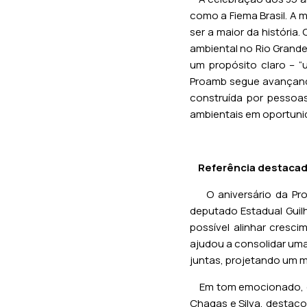
como a Fiema Brasil. A m
ser a maior da história
ambiental no Rio Grand
um propósito claro – 
Proamb segue avançando
construída por pessoas
ambientais em oportuni
Referência destaca
O aniversário da Proa
deputado Estadual Guilh
possível alinhar cresc
ajudou a consolidar uma
juntas, projetando um m
Em tom emocionado, o d
Chagas e Silva, destaco