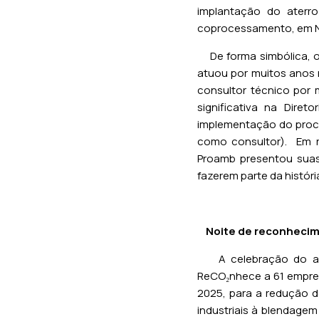
implantação do aterro
coprocessamento, em No
De forma simbólica, o l
atuou por muitos anos
consultor técnico por 
significativa na Dire
implementação do proc
como consultor). Em r
Proamb presentou sua
fazerem parte da históri
Noite de reconheci
A celebração do aniv
ReCO₂nhece a 61 empres
2025, para a redução d
industriais à blendage