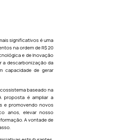
is significativos é uma
mentos na ordem de R$ 20
ecnológica e de Inovação
nar a descarbonização da
m capacidade de gerar
ecossistema baseado na
A proposta é ampliar a
ros e promovendo novos
co anos, elevar nosso
sformação. A vontade de
asso.
ciativas estruturantes,