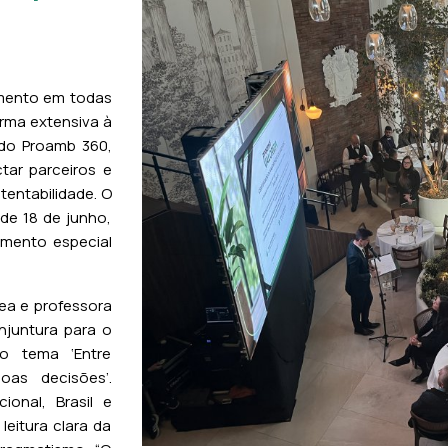
ento em todas
orma extensiva à
 do Proamb 360,
tar parceiros e
tentabilidade. O
de 18 de junho,
mento especial
ea e professora
njuntura para o
 o tema ‘Entre
as decisões’.
ional, Brasil e
leitura clara da