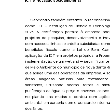
ICT e inovação socioambiental
O encontro também enfatizou o reconhecim
como ICT — Instituição de Ciência e Tecnolog
2023. A certificação permite à empresa apoi
projetos de pesquisa, desenvolvimento e inov
com acesso a linhas de crédito subsidiadas como
benefícios fiscais como a Lei do Bem. Co
aplicação da ICT em projetos próprios, a Proa
implementação de um wetland — jardim filtrante
de Meio Ambiente do município de Nova Santa Ri
que abriga uma das operações da empresa. A s
áreas alagadas naturais para tratamento
sanitários, utilizando pedras, raízes e mic
purificação da água. O projeto envolveu alunos
no plantio das mudas e contou com açõe
ambiental em parceria com o consórcio intermun
dos Sinos.