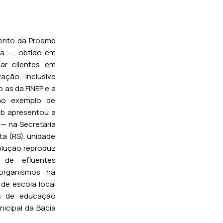
ento da Proamb
ia —, obtido em
ar clientes em
ação, inclusive
 as da FINEP e a
mo exemplo de
mb apresentou a
 — na Secretaria
ta (RS), unidade
olução reproduz
 de efluentes
rorganismos na
 de escola local
s de educação
icipal da Bacia