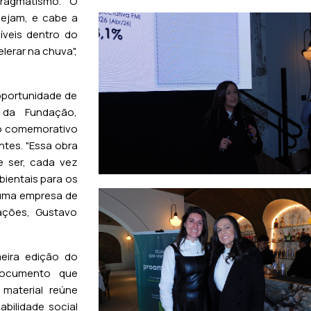
ragmatismo. “O
ejam, e cabe a
íveis dentro do
erar na chuva",
portunidade de
 da Fundação,
ro comemorativo
ntes. "Essa obra
 ser, cada vez
ientais para os
 uma empresa de
ações, Gustavo
ira edição do
 documento que
material reúne
bilidade social