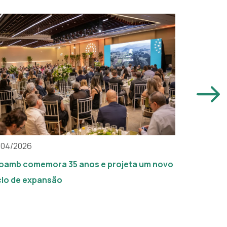
/04/2026
03/03/202
oamb comemora 35 anos e projeta um novo
Atuação d
clo de expansão
reconheci