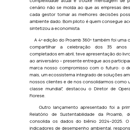
complexidade atual e trouxe mensagem de p
cenário não se molda ao que as empresas des
cada gestor tomar as melhores decisões poss
ambiente dado. Bom piloto é quem consegue acel
sintetizou a economista.
A 4ª edição do Proamb 360º também foi uma o
compartilhar a celebração dos 35 anos
completados em abril, teve apresentação do liv
ao aniversário – presente entregue aos participa
marca nosso compromisso com o futuro: o de
mais, um ecossistema integrado de soluções amb
nossos clientes e de nos consolidarmos como
classe mundial", destacou o Diretor de Oper
Fiorese.
Outro lançamento apresentado foi a prime
Relatório de Sustentabilidade da Proamb,
consolida os dados do biênio 2024–2025. O 
indicadores de desempenho ambiental, responsa