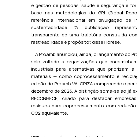
e gestão de pessoas, saúde e segurança e fo
base nas metodologias do GRI (Global Reporti
referência internacional em divulgação de 
sustentabilidade. “A publicação represen
transparente de uma trajetória construída com
rastreabilidade e propósito", disse Fiorese.
A Proamb anunciou, ainda, o lançamento do P
selo voltado a organizações que encaminham
industriais para alternativas que priorizam a
materiais — como coprocessamento e reciclag
edição do Proamb VALORIZA compreende o perío
dezembro de 2026. A distinção soma-se ao já e
RECONHECE, criado para destacar empresas
resíduos para coprocessamento com redução
CO2 equivalente.