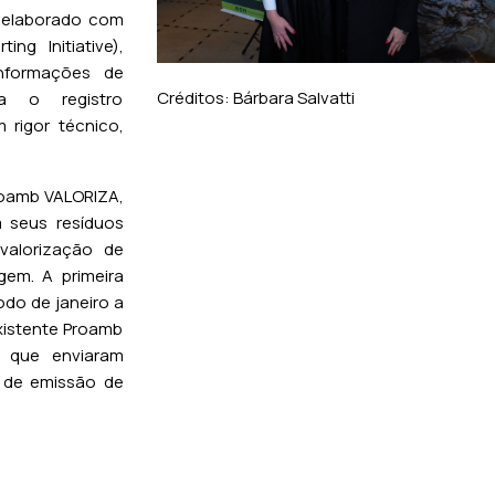
i elaborado com
ng Initiative),
informações de
Créditos: Bárbara Salvatti
ta o registro
 rigor técnico,
roamb VALORIZA,
 seus resíduos
 valorização de
em. A primeira
do de janeiro a
xistente Proamb
 que enviaram
 de emissão de