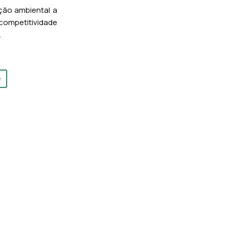
ão ambiental a
 competitividade
.
e