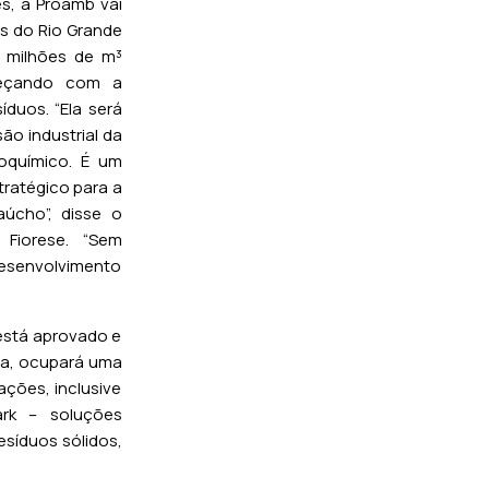
, a Proamb vai
tos do Rio Grande
4 milhões de m³
meçando com a
íduos. “Ela será
ão industrial da
oquímico. É um
tratégico para a
aúcho”, disse o
Fiorese. “Sem
desenvolvimento
está aprovado e
via, ocupará uma
ções, inclusive
rk – soluções
esíduos sólidos,