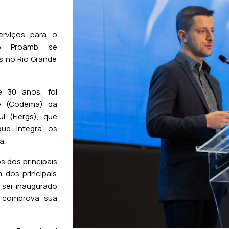
viços para o
ão Proamb se
s no Rio Grande
 30 anos, foi
e (Codema) da
l (Fiergs), que
que integra os
a.
 dos principais
 dos principais
 ser inaugurado
 comprova sua