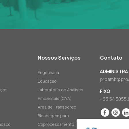
Nossos Serviços
Contato
ADMINISTRA
Engenharia
proamb@pro
Educação
iços
Laboratório de Análises
FIXO
Ambientais (CAA)
+55 54 3055.
Área de Transbordo
Blendagem para
nosco
Coprocessamento