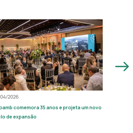
/04/2026
03/03/202
oamb comemora 35 anos e projeta um novo
Atuação d
clo de expansão
reconheci