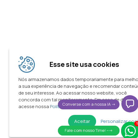
Esse site usa cookies
Nós armazenamos dados temporariamente para melho
a sua experiência de navegação e recomendar conte
de seu interesse. Ao acessar nosso website, você
concorda com tal monitoramento. Em caso de dúvidas
Converse com a nossa IA ->
acesse nossa
Política de Privacidade.
Aceitar
Personalizar coo
1
1
Fale com nosso Time! --->
Fale com nosso Time! --->